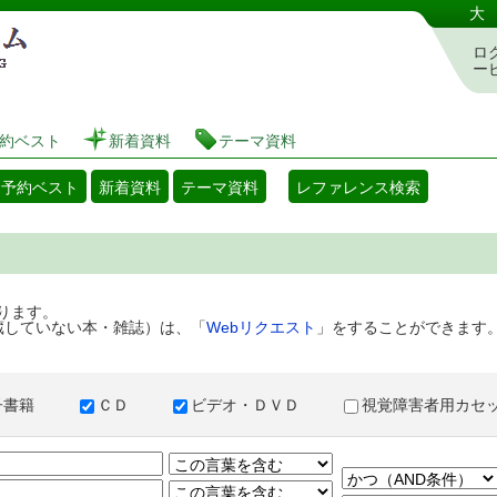
港区立図書館 蔵書検索・予約システム
大
ロ
ー
約ベスト
新着資料
テーマ資料
・予約ベスト
新着資料
テーマ資料
レファレンス検索
ります。
蔵していない本・雑誌）は、「
Webリクエスト
」をすることができます
子書籍
ＣＤ
ビデオ・ＤＶＤ
視覚障害者用カ