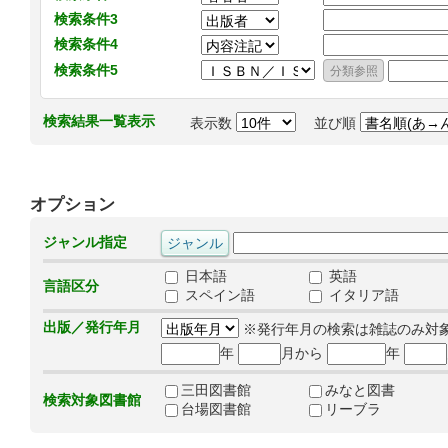
検索条件3
検索条件4
検索条件5
検索結果一覧表示
表示数
並び順
オプション
ジャンル指定
日本語
英語
言語区分
スペイン語
イタリア語
出版／発行年月
※発行年月の検索は雑誌のみ対
年
月から
年
三田図書館
みなと図書
検索対象図書館
台場図書館
リーブラ