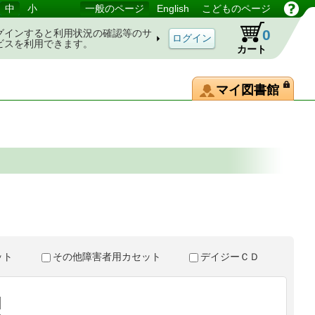
中
小
一般のページ
English
こどものページ
0
グインすると利用状況の確認等のサ
ビスを利用できます。
カート
マイ図書館
。
セット
その他障害者用カセット
デイジーＣＤ