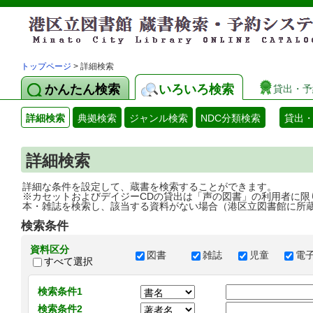
トップページ
> 詳細検索
かんたん検索
いろいろ検索
貸出・予
詳細検索
典拠検索
ジャンル検索
NDC分類検索
貸出
詳細検索
詳細な条件を設定して、蔵書を検索することができます。
※カセットおよびデイジーCDの貸出は「声の図書」の利用者に限
本・雑誌を検索し、該当する資料がない場合（港区立図書館に所
検索条件
資料区分
図書
雑誌
児童
電
すべて選択
検索条件1
検索条件2