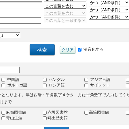
清音化する
中国語
ハングル
アジア言語
ポルトガ語
ロシア語
サイレント
象となります。年は西暦・半角数字４ケタ、月は半角数字で入力してく
月まで
麻布図書館
赤坂図書館
高輪図書館
青山生涯
郷土歴史館