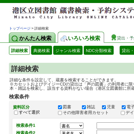
トップページ
> 詳細検索
かんたん検索
いろいろ検索
貸出・予
詳細検索
典拠検索
ジャンル検索
NDC分類検索
貸出
詳細検索
詳細な条件を設定して、蔵書を検索することができます。
※カセットおよびデイジーCDの貸出は「声の図書」の利用者に限
本・雑誌を検索し、該当する資料がない場合（港区立図書館に所
検索条件
図書
雑誌
児童
電
資料区分
すべて選択
その他障害者用カセット
デ
検索条件1
検索条件2