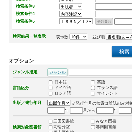
検索条件3
検索条件4
検索条件5
検索結果一覧表示
表示数
並び順
オプション
ジャンル指定
日本語
英語
ドイツ語
フランス語
言語区分
ロシア語
サイレント
出版／発行年月
※発行年月の検索は雑誌のみ対
年
月から
年
三田図書館
みなと図書
高輪分室
港南図書館
検索対象図書館