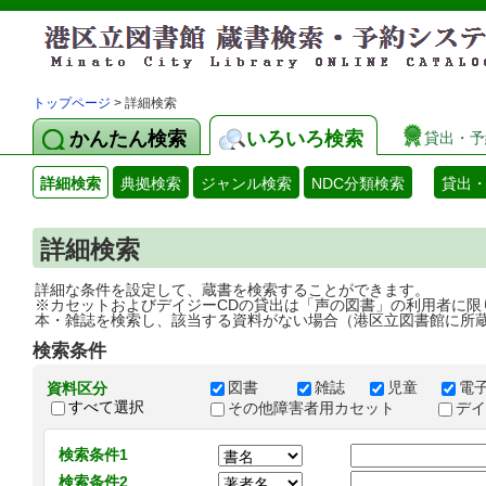
トップページ
> 詳細検索
かんたん検索
いろいろ検索
貸出・予
詳細検索
典拠検索
ジャンル検索
NDC分類検索
貸出
詳細検索
詳細な条件を設定して、蔵書を検索することができます。
※カセットおよびデイジーCDの貸出は「声の図書」の利用者に限
本・雑誌を検索し、該当する資料がない場合（港区立図書館に所
検索条件
図書
雑誌
児童
電
資料区分
すべて選択
その他障害者用カセット
デ
検索条件1
検索条件2