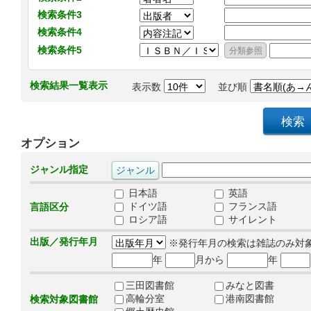
検索条件3
検索条件4
検索条件5
検索結果一覧表示
表示数
並び順
オプション
ジャンル指定
日本語
英語
ドイツ語
フランス語
言語区分
ロシア語
サイレント
出版／発行年月
※発行年月の検索は雑誌のみ対
年
月から
年
三田図書館
みなと図書
高輪分室
港南図書館
検索対象図書館