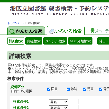
トップページ
> 詳細検索
かんたん検索
いろいろ検索
貸出・予
詳細検索
典拠検索
ジャンル検索
NDC分類検索
貸出
詳細検索
詳細な条件を設定して、蔵書を検索することができます。
※カセットおよびデイジーCDの貸出は「声の図書」の利用者に限
本・雑誌を検索し、該当する資料がない場合（港区立図書館に所
検索条件
資料区分
図書
雑誌
児童
電
すべて選択
検索条件1
検索条件2