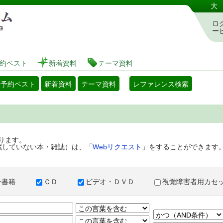
港区立図書館 蔵書検索・予約システム
大
ロ
ー
約ベスト
新着資料
テーマ資料
・予約ベスト
新着資料
テーマ資料
レファレンス検索
ります。
蔵していない本・雑誌）は、「
Webリクエスト
」をすることができます
子書籍
ＣＤ
ビデオ・ＤＶＤ
視覚障害者用カ