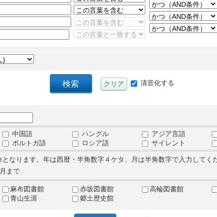
清音化する
中国語
ハングル
アジア言語
ポルトガ語
ロシア語
サイレント
象となります。年は西暦・半角数字４ケタ、月は半角数字で入力してく
月まで
麻布図書館
赤坂図書館
高輪図書館
青山生涯
郷土歴史館