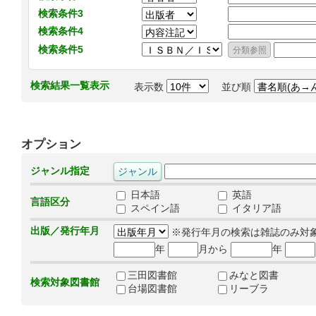
検索条件3
検索条件4
検索条件5
検索結果一覧表示
表示数
並び順
オプション
ジャンル指定
日本語
英語
言語区分
スペイン語
イタリア語
出版／発行年月
※発行年月の検索は雑誌のみ対
年
月から
年
三田図書館
みなと図書
検索対象図書館
台場図書館
リーブラ