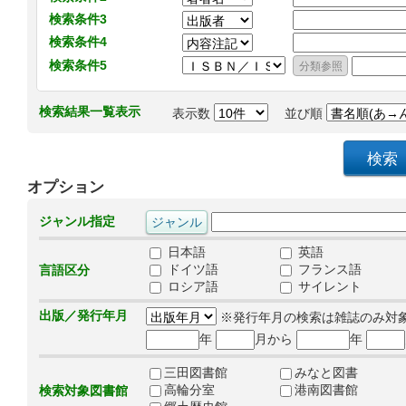
検索条件3
検索条件4
検索条件5
検索結果一覧表示
表示数
並び順
オプション
ジャンル指定
日本語
英語
ドイツ語
フランス語
言語区分
ロシア語
サイレント
出版／発行年月
※発行年月の検索は雑誌のみ対
年
月から
年
三田図書館
みなと図書
高輪分室
港南図書館
検索対象図書館