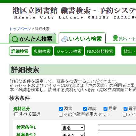
トップページ
> 詳細検索
かんたん検索
いろいろ検索
貸出・予
詳細検索
典拠検索
ジャンル検索
NDC分類検索
貸出
詳細検索
詳細な条件を設定して、蔵書を検索することができます。
※カセットおよびデイジーCDの貸出は「声の図書」の利用者に限
本・雑誌を検索し、該当する資料がない場合（港区立図書館に所
検索条件
図書
雑誌
児童
電
資料区分
すべて選択
その他障害者用カセット
デ
検索条件1
検索条件2