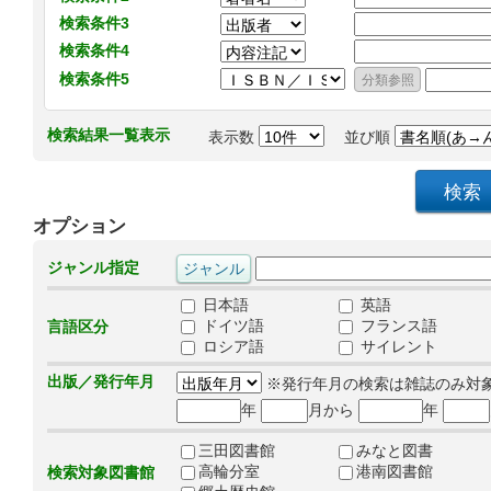
検索条件3
検索条件4
検索条件5
検索結果一覧表示
表示数
並び順
オプション
ジャンル指定
日本語
英語
ドイツ語
フランス語
言語区分
ロシア語
サイレント
出版／発行年月
※発行年月の検索は雑誌のみ対
年
月から
年
三田図書館
みなと図書
高輪分室
港南図書館
検索対象図書館