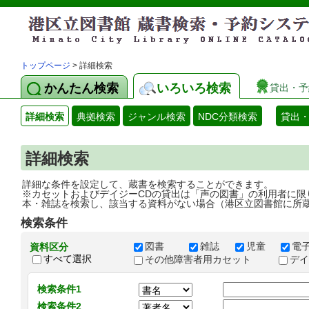
トップページ
> 詳細検索
かんたん検索
いろいろ検索
貸出・予
詳細検索
典拠検索
ジャンル検索
NDC分類検索
貸出
詳細検索
詳細な条件を設定して、蔵書を検索することができます。
※カセットおよびデイジーCDの貸出は「声の図書」の利用者に限
本・雑誌を検索し、該当する資料がない場合（港区立図書館に所
検索条件
図書
雑誌
児童
電
資料区分
すべて選択
その他障害者用カセット
デ
検索条件1
検索条件2