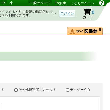
中
小
一般のページ
English
こどものページ
0
グインすると利用状況の確認等のサ
ビスを利用できます。
カート
マイ図書館
。
セット
その他障害者用カセット
デイジーＣＤ