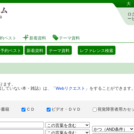
港区立図書館 蔵書検索・予約システム
大
ロ
ー
約ベスト
新着資料
テーマ資料
・予約ベスト
新着資料
テーマ資料
レファレンス検索
ります。
蔵していない本・雑誌）は、「
Webリクエスト
」をすることができます
子書籍
ＣＤ
ビデオ・ＤＶＤ
視覚障害者用カ