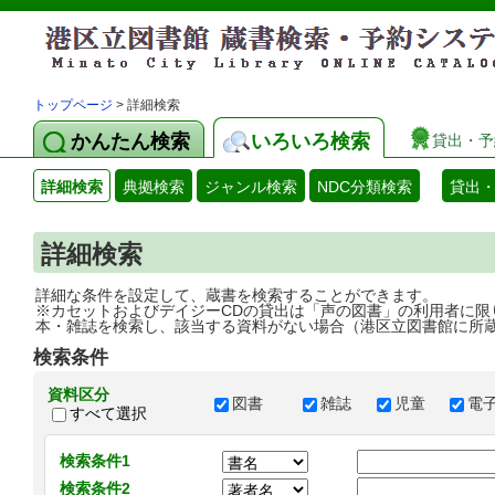
トップページ
> 詳細検索
かんたん検索
いろいろ検索
貸出・予
詳細検索
典拠検索
ジャンル検索
NDC分類検索
貸出
詳細検索
詳細な条件を設定して、蔵書を検索することができます。
※カセットおよびデイジーCDの貸出は「声の図書」の利用者に限
本・雑誌を検索し、該当する資料がない場合（港区立図書館に所
検索条件
資料区分
図書
雑誌
児童
電
すべて選択
検索条件1
検索条件2