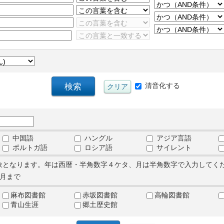
清音化する
中国語
ハングル
アジア言語
ポルトガ語
ロシア語
サイレント
象となります。年は西暦・半角数字４ケタ、月は半角数字で入力してく
月まで
麻布図書館
赤坂図書館
高輪図書館
青山生涯
郷土歴史館