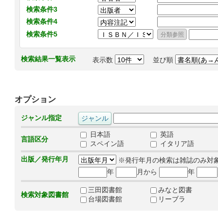
検索条件3
検索条件4
検索条件5
検索結果一覧表示
表示数
並び順
オプション
ジャンル指定
日本語
英語
言語区分
スペイン語
イタリア語
出版／発行年月
※発行年月の検索は雑誌のみ対
年
月から
年
三田図書館
みなと図書
検索対象図書館
台場図書館
リーブラ