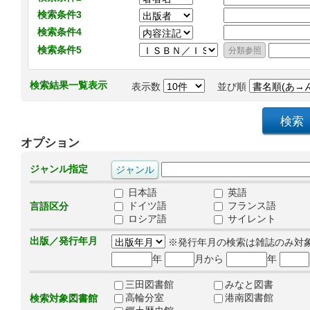
検索条件3
検索条件4
検索条件5
検索結果一覧表示
表示数
並び順
オプション
ジャンル指定
日本語
英語
ドイツ語
フランス語
言語区分
ロシア語
サイレント
出版／発行年月
※発行年月の検索は雑誌のみ対
年
月から
年
三田図書館
みなと図書
高輪分室
港南図書館
検索対象図書館