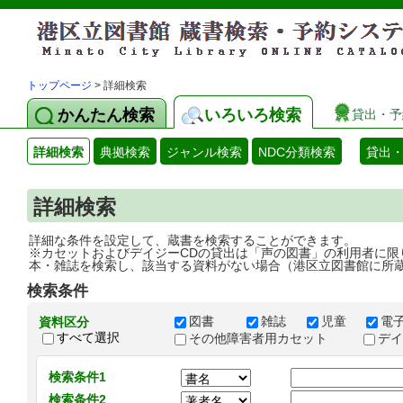
トップページ
> 詳細検索
かんたん検索
いろいろ検索
貸出・予
詳細検索
典拠検索
ジャンル検索
NDC分類検索
貸出
詳細検索
詳細な条件を設定して、蔵書を検索することができます。
※カセットおよびデイジーCDの貸出は「声の図書」の利用者に限
本・雑誌を検索し、該当する資料がない場合（港区立図書館に所
検索条件
図書
雑誌
児童
電
資料区分
すべて選択
その他障害者用カセット
デ
検索条件1
検索条件2