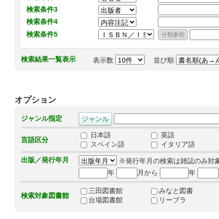
検索条件3
検索条件4
検索条件5
検索結果一覧表示
表示数
並び順
オプション
ジャンル指定
日本語
英語
言語区分
スペイン語
イタリア語
出版／発行年月
※発行年月の検索は雑誌のみ対
年
月から
年
三田図書館
みなと図書
検索対象図書館
台場図書館
リーブラ