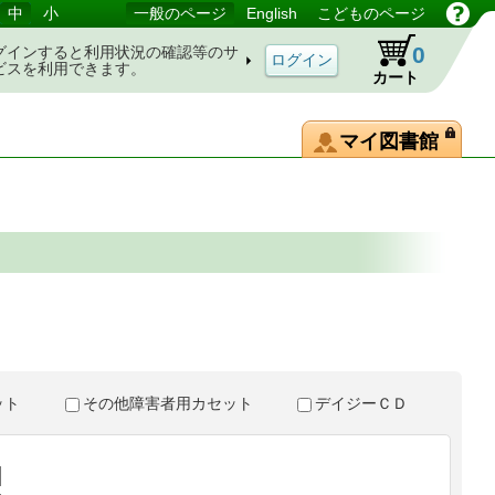
中
小
一般のページ
English
こどものページ
0
グインすると利用状況の確認等のサ
ビスを利用できます。
カート
マイ図書館
。
セット
その他障害者用カセット
デイジーＣＤ