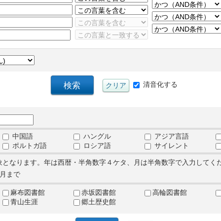
清音化する
中国語
ハングル
アジア言語
ポルトガ語
ロシア語
サイレント
象となります。年は西暦・半角数字４ケタ、月は半角数字で入力してく
月まで
麻布図書館
赤坂図書館
高輪図書館
青山生涯
郷土歴史館