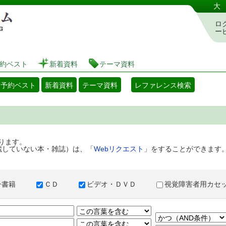
港区立図書館 蔵書検索・予約システム
大
ロ
ー
約ベスト
新着資料
テーマ資料
・予約ベスト
新着資料
テーマ資料
レファレンス検索
ります。
蔵していない本・雑誌）は、「
Webリクエスト
」をすることができます
子書籍
ＣＤ
ビデオ・ＤＶＤ
視覚障害者用カ