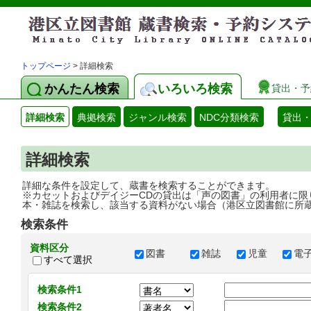
トップページ
> 詳細検索
かんたん検索
いろいろ検索
貸出・予
詳細検索
典拠検索
ジャンル検索
NDC分類検索
貸出
詳細検索
詳細な条件を設定して、蔵書を検索することができます。
※カセットおよびデイジーCDの貸出は「声の図書」の利用者に限
本・雑誌を検索し、該当する資料がない場合（港区立図書館に所
検索条件
資料区分
図書
雑誌
児童
電
すべて選択
検索条件1
検索条件2