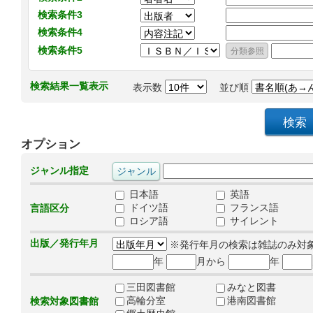
検索条件3
検索条件4
検索条件5
検索結果一覧表示
表示数
並び順
オプション
ジャンル指定
日本語
英語
ドイツ語
フランス語
言語区分
ロシア語
サイレント
出版／発行年月
※発行年月の検索は雑誌のみ対
年
月から
年
三田図書館
みなと図書
高輪分室
港南図書館
検索対象図書館