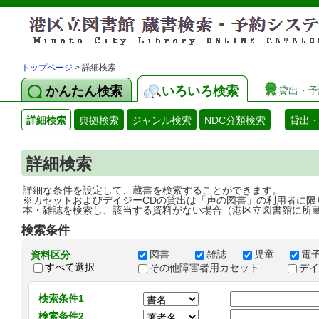
トップページ
> 詳細検索
かんたん検索
いろいろ検索
貸出・予
詳細検索
典拠検索
ジャンル検索
NDC分類検索
貸出
詳細検索
詳細な条件を設定して、蔵書を検索することができます。
※カセットおよびデイジーCDの貸出は「声の図書」の利用者に限
本・雑誌を検索し、該当する資料がない場合（港区立図書館に所
検索条件
図書
雑誌
児童
電
資料区分
すべて選択
その他障害者用カセット
デ
検索条件1
検索条件2