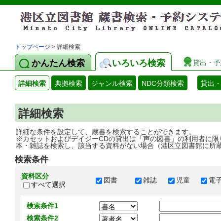
トップページ
> 詳細検索
かんたん検索
いろいろ検索
貸出・予
詳細検索
典拠検索
ジャンル検索
NDC分類検索
貸出
詳細検索
詳細な条件を設定して、蔵書を検索することができます。
※カセットおよびデイジーCDの貸出は「声の図書」の利用者に限
本・雑誌を検索し、該当する資料がない場合（港区立図書館に所
検索条件
資料区分
図書
雑誌
児童
電
すべて選択
検索条件1
検索条件2