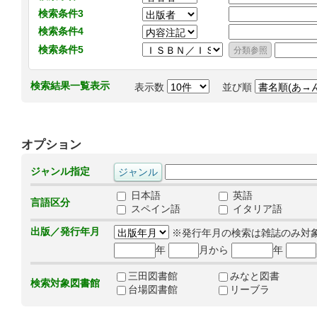
検索条件3
検索条件4
検索条件5
検索結果一覧表示
表示数
並び順
オプション
ジャンル指定
日本語
英語
言語区分
スペイン語
イタリア語
出版／発行年月
※発行年月の検索は雑誌のみ対
年
月から
年
三田図書館
みなと図書
検索対象図書館
台場図書館
リーブラ