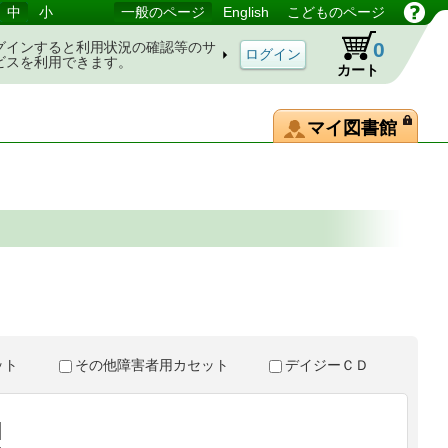
中
小
一般のページ
English
こどものページ
0
グインすると利用状況の確認等のサ
ビスを利用できます。
カート
マイ図書館
。
セット
その他障害者用カセット
デイジーＣＤ