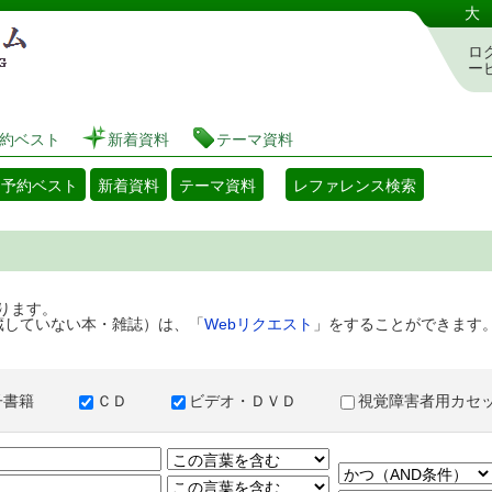
港区立図書館 蔵書検索・予約システム
大
ロ
ー
約ベスト
新着資料
テーマ資料
・予約ベスト
新着資料
テーマ資料
レファレンス検索
ります。
蔵していない本・雑誌）は、「
Webリクエスト
」をすることができます
子書籍
ＣＤ
ビデオ・ＤＶＤ
視覚障害者用カ