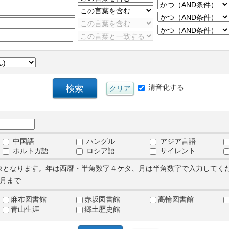
清音化する
中国語
ハングル
アジア言語
ポルトガ語
ロシア語
サイレント
象となります。年は西暦・半角数字４ケタ、月は半角数字で入力してく
月まで
麻布図書館
赤坂図書館
高輪図書館
青山生涯
郷土歴史館