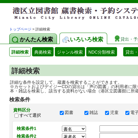
トップページ
> 詳細検索
かんたん検索
いろいろ検索
貸出・予
詳細検索
典拠検索
ジャンル検索
NDC分類検索
貸出
詳細検索
詳細な条件を設定して、蔵書を検索することができます。
※カセットおよびデイジーCDの貸出は「声の図書」の利用者に限
本・雑誌を検索し、該当する資料がない場合（港区立図書館に所
検索条件
資料区分
図書
雑誌
児童
電
すべて選択
検索条件1
検索条件2