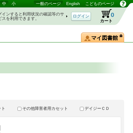
中
小
一般のページ
English
こどものページ
0
グインすると利用状況の確認等のサ
ビスを利用できます。
カート
マイ図書館
。
セット
その他障害者用カセット
デイジーＣＤ