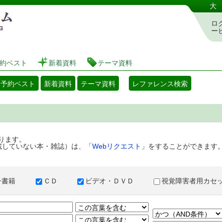
港区立図書館 蔵書検索・予約システム
大
ロ
ー
約ベスト
新着資料
テーマ資料
・予約ベスト
新着資料
テーマ資料
レファレンス検索
ります。
蔵していない本・雑誌）は、「
Webリクエスト
」をすることができます
子書籍
ＣＤ
ビデオ・ＤＶＤ
視覚障害者用カ