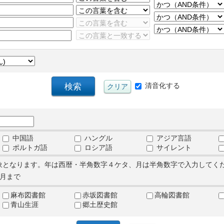
清音化する
中国語
ハングル
アジア言語
ポルトガ語
ロシア語
サイレント
象となります。年は西暦・半角数字４ケタ、月は半角数字で入力してく
月まで
麻布図書館
赤坂図書館
高輪図書館
青山生涯
郷土歴史館