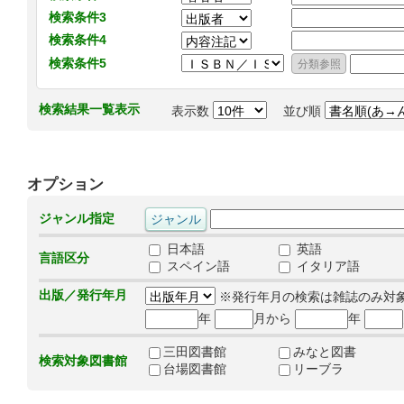
検索条件3
検索条件4
検索条件5
検索結果一覧表示
表示数
並び順
オプション
ジャンル指定
日本語
英語
言語区分
スペイン語
イタリア語
出版／発行年月
※発行年月の検索は雑誌のみ対
年
月から
年
三田図書館
みなと図書
検索対象図書館
台場図書館
リーブラ