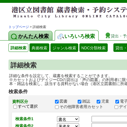
トップページ
> 詳細検索
かんたん検索
いろいろ検索
貸出・予
詳細検索
典拠検索
ジャンル検索
NDC分類検索
貸出
詳細検索
詳細な条件を設定して、蔵書を検索することができます。
※カセットおよびデイジーCDの貸出は「声の図書」の利用者に限
本・雑誌を検索し、該当する資料がない場合（港区立図書館に所
検索条件
図書
雑誌
児童
電
資料区分
すべて選択
その他障害者用カセット
デ
検索条件1
検索条件2