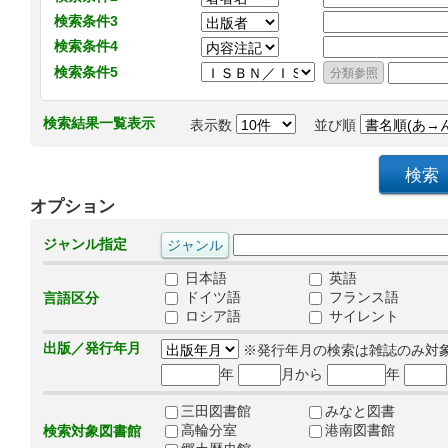
検索条件3
検索条件4
検索条件5
検索結果一覧表示
表示数
並び順
オプション
ジャンル指定
日本語
英語
ドイツ語
フランス語
言語区分
ロシア語
サイレント
出版／発行年月
※発行年月の検索は雑誌のみ対
年
月から
年
三田図書館
みなと図書
高輪分室
港南図書館
検索対象図書館