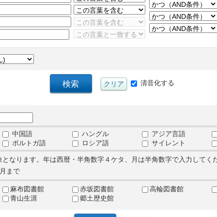
清音化する
中国語
ハングル
アジア言語
ポルトガ語
ロシア語
サイレント
象となります。年は西暦・半角数字４ケタ、月は半角数字で入力してく
月まで
麻布図書館
赤坂図書館
高輪図書館
青山生涯
郷土歴史館