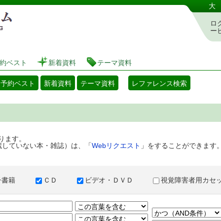
港区立図書館 蔵書検索・予約システム
大
ロ
ー
約ベスト
新着資料
テーマ資料
・予約ベスト
新着資料
テーマ資料
レファレンス検索
ります。
蔵していない本・雑誌）は、「
Webリクエスト
」をすることができます
子書籍
ＣＤ
ビデオ・ＤＶＤ
視覚障害者用カ