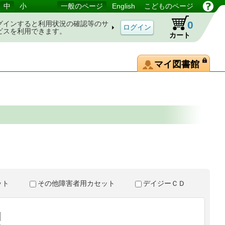
中
小
一般のページ
English
こどものページ
0
グインすると利用状況の確認等のサ
ビスを利用できます。
カート
マイ図書館
。
セット
その他障害者用カセット
デイジーＣＤ