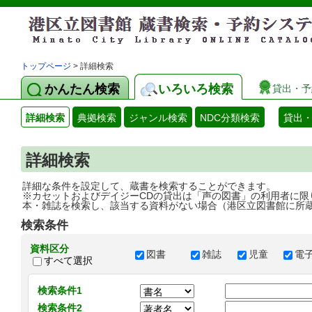
トップページ
> 詳細検索
かんたん検索
いろいろ検索
貸出・予
詳細検索
典拠検索
ジャンル検索
NDC分類検索
貸出
詳細検索
詳細な条件を設定して、蔵書を検索することができます。
※カセットおよびデイジーCDの貸出は「声の図書」の利用者に限
本・雑誌を検索し、該当する資料がない場合（港区立図書館に所
検索条件
資料区分
図書
雑誌
児童
電
すべて選択
検索条件1
検索条件2