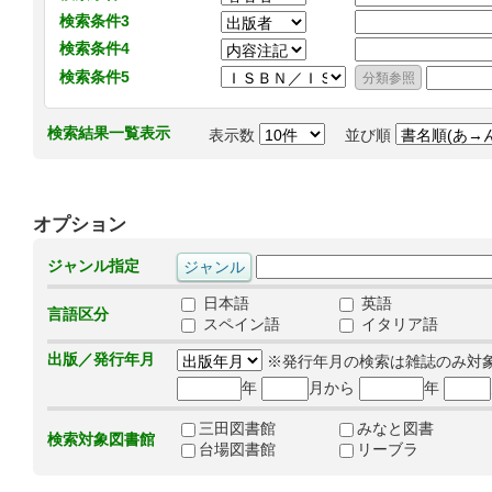
検索条件3
検索条件4
検索条件5
検索結果一覧表示
表示数
並び順
オプション
ジャンル指定
日本語
英語
言語区分
スペイン語
イタリア語
出版／発行年月
※発行年月の検索は雑誌のみ対
年
月から
年
三田図書館
みなと図書
検索対象図書館
台場図書館
リーブラ