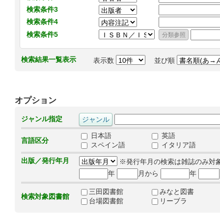
検索条件3
検索条件4
検索条件5
検索結果一覧表示
表示数
並び順
オプション
ジャンル指定
日本語
英語
言語区分
スペイン語
イタリア語
出版／発行年月
※発行年月の検索は雑誌のみ対
年
月から
年
三田図書館
みなと図書
検索対象図書館
台場図書館
リーブラ