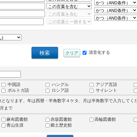
清音化する
中国語
ハングル
アジア言語
ポルトガ語
ロシア語
サイレント
象となります。年は西暦・半角数字４ケタ、月は半角数字で入力してく
月まで
麻布図書館
赤坂図書館
高輪図書館
青山生涯
郷土歴史館