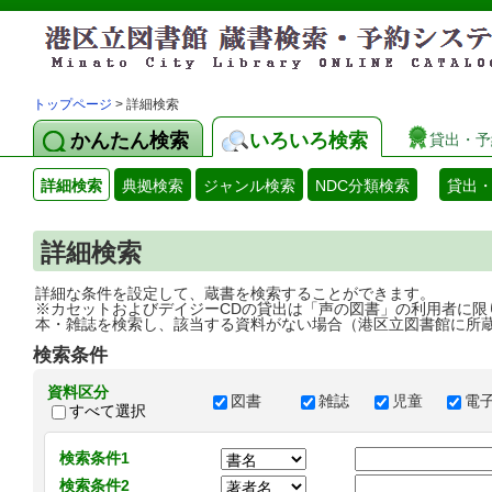
トップページ
> 詳細検索
かんたん検索
いろいろ検索
貸出・予
詳細検索
典拠検索
ジャンル検索
NDC分類検索
貸出
詳細検索
詳細な条件を設定して、蔵書を検索することができます。
※カセットおよびデイジーCDの貸出は「声の図書」の利用者に限
本・雑誌を検索し、該当する資料がない場合（港区立図書館に所
検索条件
資料区分
図書
雑誌
児童
電
すべて選択
検索条件1
検索条件2