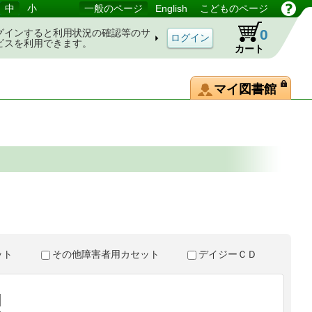
中
小
一般のページ
English
こどものページ
0
グインすると利用状況の確認等のサ
ビスを利用できます。
カート
マイ図書館
。
セット
その他障害者用カセット
デイジーＣＤ