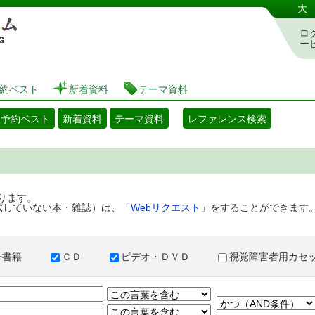
港区立図書館 蔵書検索・予約システム
大
ロ
ー
約ベスト
新着資料
テーマ資料
・予約ベスト
新着資料
テーマ資料
レファレンス検索
ります。
蔵していない本・雑誌）は、「
Webリクエスト
」をすることができます
子書籍
ＣＤ
ビデオ・ＤＶＤ
視覚障害者用カ