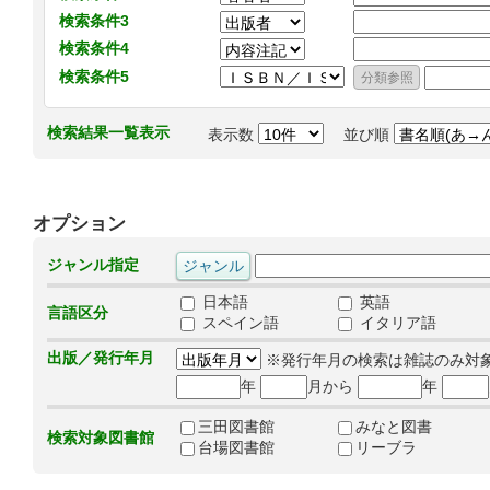
検索条件3
検索条件4
検索条件5
検索結果一覧表示
表示数
並び順
オプション
ジャンル指定
日本語
英語
言語区分
スペイン語
イタリア語
出版／発行年月
※発行年月の検索は雑誌のみ対
年
月から
年
三田図書館
みなと図書
検索対象図書館
台場図書館
リーブラ