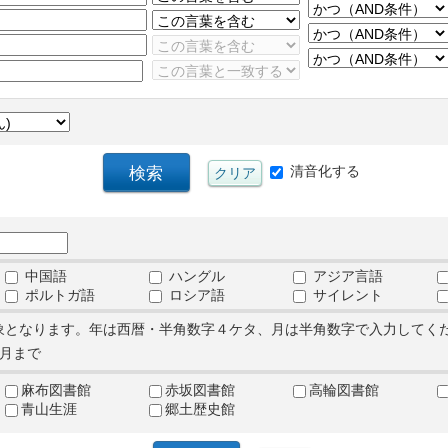
清音化する
中国語
ハングル
アジア言語
ポルトガ語
ロシア語
サイレント
象となります。年は西暦・半角数字４ケタ、月は半角数字で入力してく
月まで
麻布図書館
赤坂図書館
高輪図書館
青山生涯
郷土歴史館