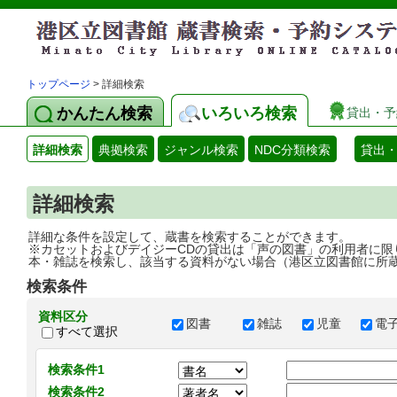
トップページ
> 詳細検索
かんたん検索
いろいろ検索
貸出・予
詳細検索
典拠検索
ジャンル検索
NDC分類検索
貸出
詳細検索
詳細な条件を設定して、蔵書を検索することができます。
※カセットおよびデイジーCDの貸出は「声の図書」の利用者に限
本・雑誌を検索し、該当する資料がない場合（港区立図書館に所
検索条件
資料区分
図書
雑誌
児童
電
すべて選択
検索条件1
検索条件2