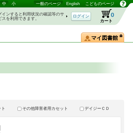
中
小
一般のページ
English
こどものページ
0
グインすると利用状況の確認等のサ
ビスを利用できます。
カート
マイ図書館
。
セット
その他障害者用カセット
デイジーＣＤ