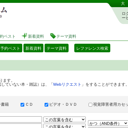
港区立図書館 蔵書検索・予約システム
大
ロ
ー
約ベスト
新着資料
テーマ資料
・予約ベスト
新着資料
テーマ資料
レファレンス検索
ります。
蔵していない本・雑誌）は、「
Webリクエスト
」をすることができます
子書籍
ＣＤ
ビデオ・ＤＶＤ
視覚障害者用カ