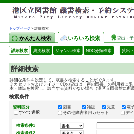
トップページ
> 詳細検索
かんたん検索
いろいろ検索
貸出・予
詳細検索
典拠検索
ジャンル検索
NDC分類検索
貸出
詳細検索
詳細な条件を設定して、蔵書を検索することができます。
※カセットおよびデイジーCDの貸出は「声の図書」の利用者に限
本・雑誌を検索し、該当する資料がない場合（港区立図書館に所
検索条件
図書
雑誌
児童
電
資料区分
すべて選択
その他障害者用カセット
デ
検索条件1
検索条件2