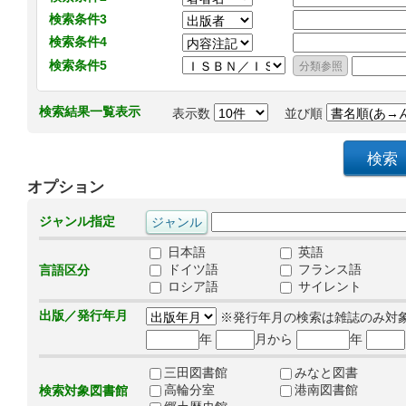
検索条件3
検索条件4
検索条件5
検索結果一覧表示
表示数
並び順
オプション
ジャンル指定
日本語
英語
ドイツ語
フランス語
言語区分
ロシア語
サイレント
出版／発行年月
※発行年月の検索は雑誌のみ対
年
月から
年
三田図書館
みなと図書
高輪分室
港南図書館
検索対象図書館