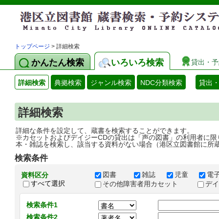
トップページ
> 詳細検索
かんたん検索
いろいろ検索
貸出・予
詳細検索
典拠検索
ジャンル検索
NDC分類検索
貸出
詳細検索
詳細な条件を設定して、蔵書を検索することができます。
※カセットおよびデイジーCDの貸出は「声の図書」の利用者に限
本・雑誌を検索し、該当する資料がない場合（港区立図書館に所
検索条件
図書
雑誌
児童
電
資料区分
すべて選択
その他障害者用カセット
デ
検索条件1
検索条件2