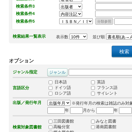
検索条件3
検索条件4
検索条件5
検索結果一覧表示
表示数
並び順
オプション
ジャンル指定
日本語
英語
ドイツ語
フランス語
言語区分
ロシア語
サイレント
出版／発行年月
※発行年月の検索は雑誌のみ対
年
月から
年
三田図書館
みなと図書
高輪分室
港南図書館
検索対象図書館