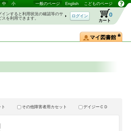
中
小
一般のページ
English
こどものページ
0
グインすると利用状況の確認等のサ
ビスを利用できます。
カート
マイ図書館
。
セット
その他障害者用カセット
デイジーＣＤ