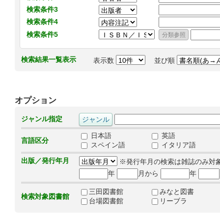
検索条件3
検索条件4
検索条件5
検索結果一覧表示
表示数
並び順
オプション
ジャンル指定
日本語
英語
言語区分
スペイン語
イタリア語
出版／発行年月
※発行年月の検索は雑誌のみ対
年
月から
年
三田図書館
みなと図書
検索対象図書館
台場図書館
リーブラ