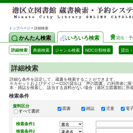
トップページ
> 詳細検索
かんたん検索
いろいろ検索
貸出・予
詳細検索
典拠検索
ジャンル検索
NDC分類検索
貸出
詳細検索
詳細な条件を設定して、蔵書を検索することができます。
※カセットおよびデイジーCDの貸出は「声の図書」の利用者に限
本・雑誌を検索し、該当する資料がない場合（港区立図書館に所
検索条件
資料区分
図書
雑誌
児童
電
すべて選択
検索条件1
検索条件2