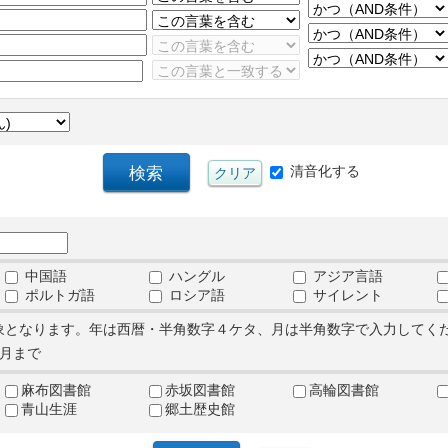
清音化する
中国語
ハングル
アジア言語
ポルトガ語
ロシア語
サイレント
象となります。年は西暦・半角数字４ケタ、月は半角数字で入力してく
月まで
麻布図書館
赤坂図書館
高輪図書館
青山生涯
郷土歴史館