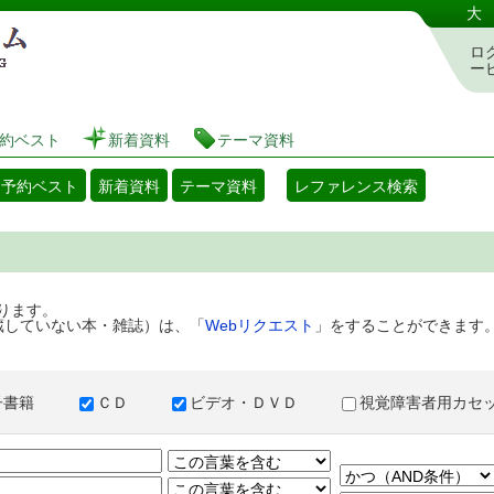
港区立図書館 蔵書検索・予約システム
大
ロ
ー
約ベスト
新着資料
テーマ資料
・予約ベスト
新着資料
テーマ資料
レファレンス検索
ります。
蔵していない本・雑誌）は、「
Webリクエスト
」をすることができます
子書籍
ＣＤ
ビデオ・ＤＶＤ
視覚障害者用カ