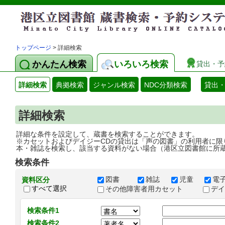
トップページ
> 詳細検索
かんたん検索
いろいろ検索
貸出・予
詳細検索
典拠検索
ジャンル検索
NDC分類検索
貸出
詳細検索
詳細な条件を設定して、蔵書を検索することができます。
※カセットおよびデイジーCDの貸出は「声の図書」の利用者に限
本・雑誌を検索し、該当する資料がない場合（港区立図書館に所
検索条件
図書
雑誌
児童
電
資料区分
すべて選択
その他障害者用カセット
デ
検索条件1
検索条件2