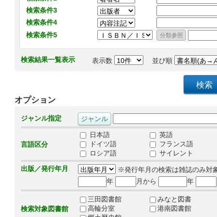
検索条件3
検索条件4
検索条件5
検索結果一覧表示
表示数
並び順
オプション
ジャンル指定
日本語
英語
ドイツ語
フランス語
言語区分
ロシア語
サイレント
出版／発行年月
※発行年月の検索は雑誌のみ対
年
月から
年
三田図書館
みなと図書
高輪分室
港南図書館
検索対象図書館