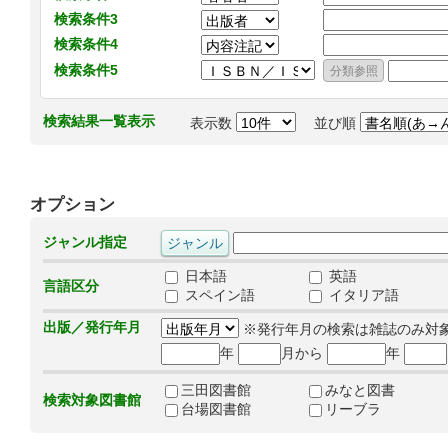
検索条件3
検索条件4
検索条件5
検索結果一覧表示
表示数
並び順
オプション
ジャンル指定
日本語
英語
言語区分
スペイン語
イタリア語
出版／発行年月
※発行年月の検索は雑誌のみ対
年
月から
年
三田図書館
みなと図書
検索対象図書館
台場図書館
リーブラ