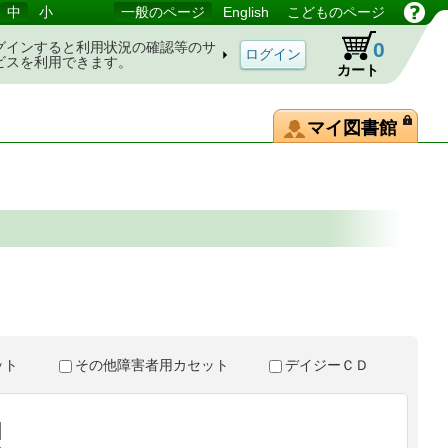
中
小
一般のページ
English
こどものページ
0
グインすると利用状況の確認等のサ
ビスを利用できます。
カート
マイ図書館
。
セット
その他障害者用カセット
デイジーＣＤ