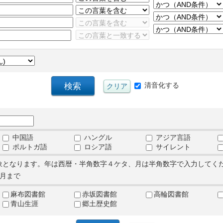
清音化する
中国語
ハングル
アジア言語
ポルトガ語
ロシア語
サイレント
象となります。年は西暦・半角数字４ケタ、月は半角数字で入力してく
月まで
麻布図書館
赤坂図書館
高輪図書館
青山生涯
郷土歴史館