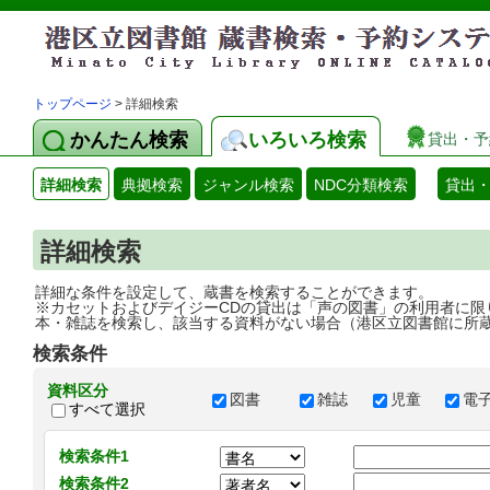
トップページ
> 詳細検索
かんたん検索
いろいろ検索
貸出・予
詳細検索
典拠検索
ジャンル検索
NDC分類検索
貸出
詳細検索
詳細な条件を設定して、蔵書を検索することができます。
※カセットおよびデイジーCDの貸出は「声の図書」の利用者に限
本・雑誌を検索し、該当する資料がない場合（港区立図書館に所
検索条件
資料区分
図書
雑誌
児童
電
すべて選択
検索条件1
検索条件2