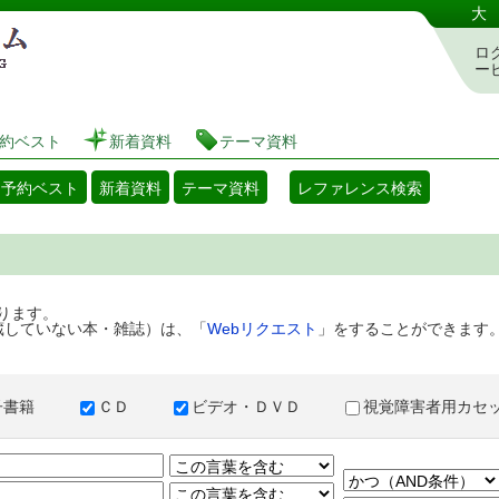
港区立図書館 蔵書検索・予約システム
大
ロ
ー
約ベスト
新着資料
テーマ資料
・予約ベスト
新着資料
テーマ資料
レファレンス検索
ります。
蔵していない本・雑誌）は、「
Webリクエスト
」をすることができます
子書籍
ＣＤ
ビデオ・ＤＶＤ
視覚障害者用カ