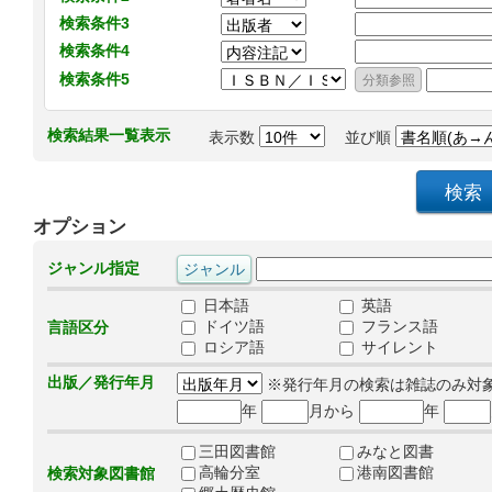
検索条件3
検索条件4
検索条件5
検索結果一覧表示
表示数
並び順
オプション
ジャンル指定
日本語
英語
ドイツ語
フランス語
言語区分
ロシア語
サイレント
出版／発行年月
※発行年月の検索は雑誌のみ対
年
月から
年
三田図書館
みなと図書
高輪分室
港南図書館
検索対象図書館