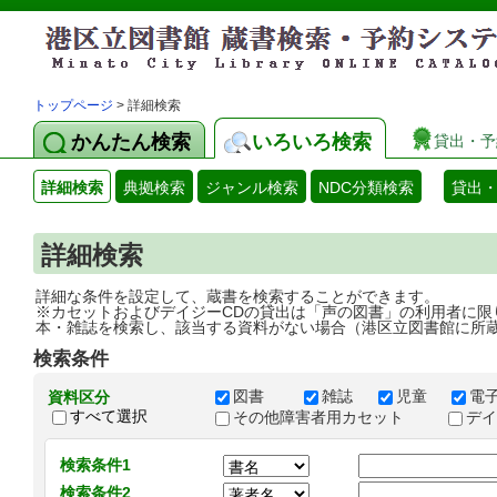
トップページ
> 詳細検索
かんたん検索
いろいろ検索
貸出・予
詳細検索
典拠検索
ジャンル検索
NDC分類検索
貸出
詳細検索
詳細な条件を設定して、蔵書を検索することができます。
※カセットおよびデイジーCDの貸出は「声の図書」の利用者に限
本・雑誌を検索し、該当する資料がない場合（港区立図書館に所
検索条件
図書
雑誌
児童
電
資料区分
すべて選択
その他障害者用カセット
デ
検索条件1
検索条件2