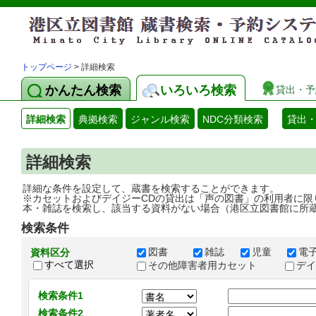
トップページ
> 詳細検索
かんたん検索
いろいろ検索
貸出・予
詳細検索
典拠検索
ジャンル検索
NDC分類検索
貸出
詳細検索
詳細な条件を設定して、蔵書を検索することができます。
※カセットおよびデイジーCDの貸出は「声の図書」の利用者に限
本・雑誌を検索し、該当する資料がない場合（港区立図書館に所
検索条件
図書
雑誌
児童
電
資料区分
すべて選択
その他障害者用カセット
デ
検索条件1
検索条件2