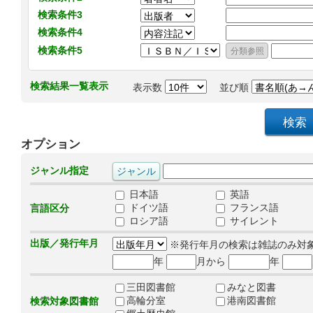
検索条件3
検索条件4
検索条件5
検索結果一覧表示
表示数
並び順
オプション
ジャンル指定
日本語
英語
ドイツ語
フランス語
言語区分
ロシア語
サイレント
出版／発行年月
※発行年月の検索は雑誌のみ対
年
月から
年
三田図書館
みなと図書
高輪分室
港南図書館
検索対象図書館