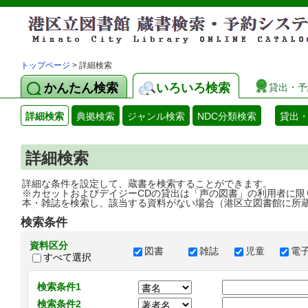
トップページ
> 詳細検索
かんたん検索
いろいろ検索
貸出・予
詳細検索
典拠検索
ジャンル検索
NDC分類検索
貸出
詳細検索
詳細な条件を設定して、蔵書を検索することができます。
※カセットおよびデイジーCDの貸出は「声の図書」の利用者に限
本・雑誌を検索し、該当する資料がない場合（港区立図書館に所
検索条件
資料区分
図書
雑誌
児童
電
すべて選択
検索条件1
検索条件2