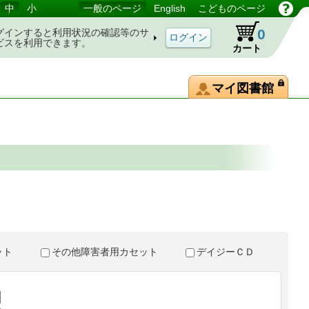
中
小
一般のページ
English
こどものページ
0
グインすると利用状況の確認等のサ
ビスを利用できます。
カート
マイ図書館
。
セット
その他障害者用カセット
デイジーＣＤ