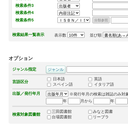
検索条件3
検索条件4
検索条件5
検索結果一覧表示
表示数
並び順
オプション
ジャンル指定
日本語
英語
言語区分
スペイン語
イタリア語
出版／発行年月
※発行年月の検索は雑誌のみ対
年
月から
年
三田図書館
みなと図書
検索対象図書館
台場図書館
リーブラ