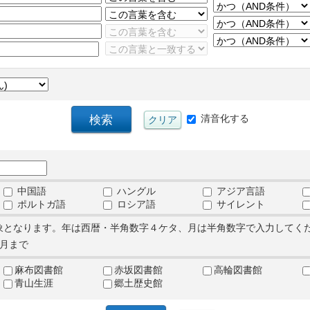
清音化する
中国語
ハングル
アジア言語
ポルトガ語
ロシア語
サイレント
象となります。年は西暦・半角数字４ケタ、月は半角数字で入力してく
月まで
麻布図書館
赤坂図書館
高輪図書館
青山生涯
郷土歴史館