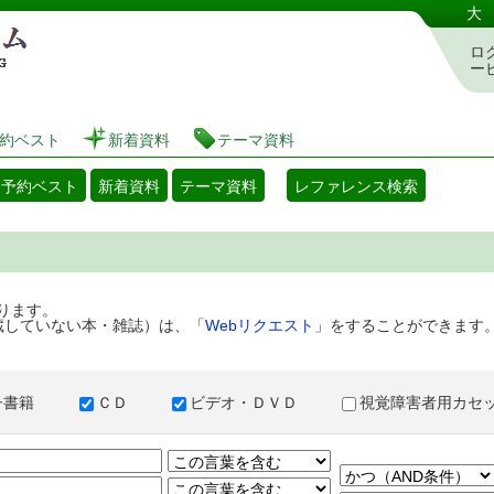
港区立図書館 蔵書検索・予約システム
大
ロ
ー
約ベスト
新着資料
テーマ資料
・予約ベスト
新着資料
テーマ資料
レファレンス検索
ります。
蔵していない本・雑誌）は、「
Webリクエスト
」をすることができます
子書籍
ＣＤ
ビデオ・ＤＶＤ
視覚障害者用カ