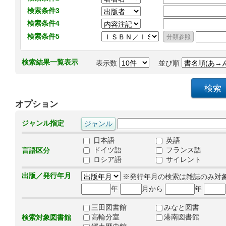
検索条件3
検索条件4
検索条件5
検索結果一覧表示
表示数
並び順
オプション
ジャンル指定
日本語
英語
ドイツ語
フランス語
言語区分
ロシア語
サイレント
出版／発行年月
※発行年月の検索は雑誌のみ対
年
月から
年
三田図書館
みなと図書
高輪分室
港南図書館
検索対象図書館