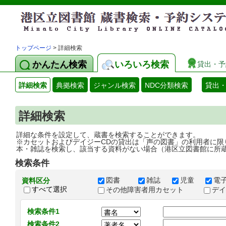
トップページ
> 詳細検索
かんたん検索
いろいろ検索
貸出・予
詳細検索
典拠検索
ジャンル検索
NDC分類検索
貸出
詳細検索
詳細な条件を設定して、蔵書を検索することができます。
※カセットおよびデイジーCDの貸出は「声の図書」の利用者に限
本・雑誌を検索し、該当する資料がない場合（港区立図書館に所
検索条件
図書
雑誌
児童
電
資料区分
すべて選択
その他障害者用カセット
デ
検索条件1
検索条件2