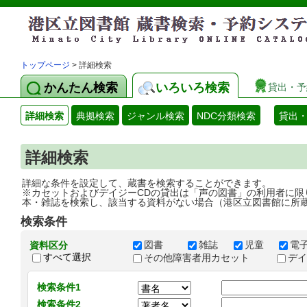
トップページ
> 詳細検索
かんたん検索
いろいろ検索
貸出・予
詳細検索
典拠検索
ジャンル検索
NDC分類検索
貸出
詳細検索
詳細な条件を設定して、蔵書を検索することができます。
※カセットおよびデイジーCDの貸出は「声の図書」の利用者に限
本・雑誌を検索し、該当する資料がない場合（港区立図書館に所
検索条件
図書
雑誌
児童
電
資料区分
すべて選択
その他障害者用カセット
デ
検索条件1
検索条件2