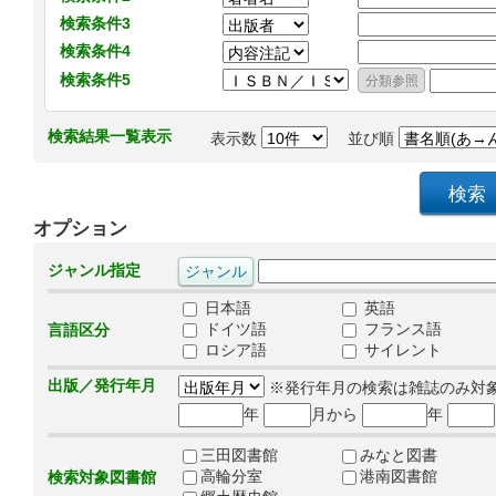
検索条件3
検索条件4
検索条件5
検索結果一覧表示
表示数
並び順
オプション
ジャンル指定
日本語
英語
ドイツ語
フランス語
言語区分
ロシア語
サイレント
出版／発行年月
※発行年月の検索は雑誌のみ対
年
月から
年
三田図書館
みなと図書
高輪分室
港南図書館
検索対象図書館