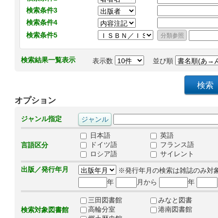
検索条件3
検索条件4
検索条件5
検索結果一覧表示
表示数
並び順
オプション
ジャンル指定
日本語
英語
ドイツ語
フランス語
言語区分
ロシア語
サイレント
出版／発行年月
※発行年月の検索は雑誌のみ対
年
月から
年
三田図書館
みなと図書
高輪分室
港南図書館
検索対象図書館