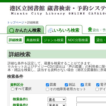
トップページ
> 詳細検索
かんたん検索
いろいろ検索
貸出・予
詳細検索
典拠検索
ジャンル検索
NDC分類検索
貸出
詳細検索
詳細な条件を設定して、蔵書を検索することができます。
※カセットおよびデイジーCDの貸出は「声の図書」の利用者に限
本・雑誌を検索し、該当する資料がない場合（港区立図書館に所
検索条件
図書
雑誌
児童
電
資料区分
すべて選択
その他障害者用カセット
デ
検索条件1
検索条件2