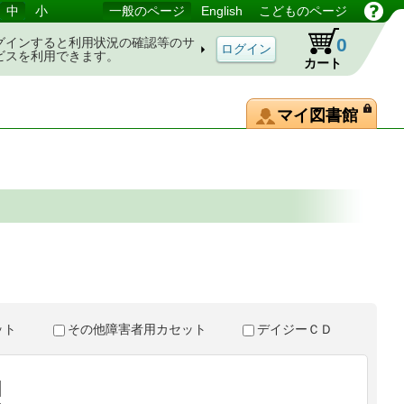
中
小
一般のページ
English
こどものページ
0
グインすると利用状況の確認等のサ
ビスを利用できます。
カート
マイ図書館
。
セット
その他障害者用カセット
デイジーＣＤ