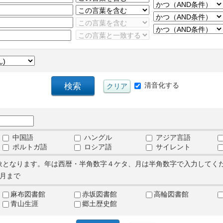
清音化する
中国語
ハングル
アジア言語
ポルトガ語
ロシア語
サイレント
象となります。年は西暦・半角数字４ケタ、月は半角数字で入力してく
月まで
麻布図書館
赤坂図書館
高輪図書館
青山生涯
郷土歴史館