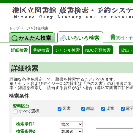
トップページ
> 詳細検索
かんたん検索
いろいろ検索
貸出・予
詳細検索
典拠検索
ジャンル検索
NDC分類検索
貸出
詳細検索
詳細な条件を設定して、蔵書を検索することができます。
※カセットおよびデイジーCDの貸出は「声の図書」の利用者に限
本・雑誌を検索し、該当する資料がない場合（港区立図書館に所
検索条件
資料区分
図書
雑誌
児童
電
すべて選択
検索条件1
検索条件2