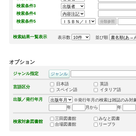
検索条件3
検索条件4
検索条件5
検索結果一覧表示
表示数
並び順
オプション
ジャンル指定
日本語
英語
言語区分
スペイン語
イタリア語
出版／発行年月
※発行年月の検索は雑誌のみ対
年
月から
年
三田図書館
みなと図書
検索対象図書館
台場図書館
リーブラ