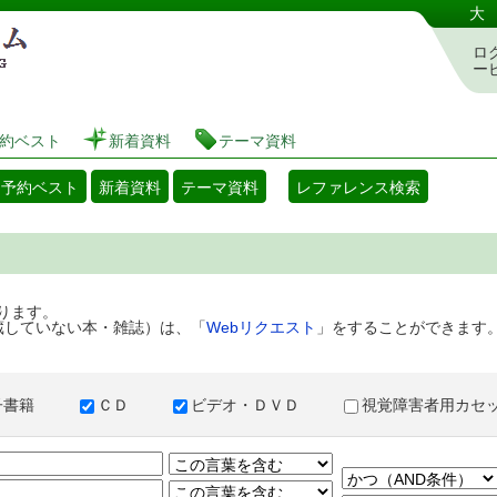
港区立図書館 蔵書検索・予約システム
大
ロ
ー
約ベスト
新着資料
テーマ資料
・予約ベスト
新着資料
テーマ資料
レファレンス検索
ります。
蔵していない本・雑誌）は、「
Webリクエスト
」をすることができます
子書籍
ＣＤ
ビデオ・ＤＶＤ
視覚障害者用カ