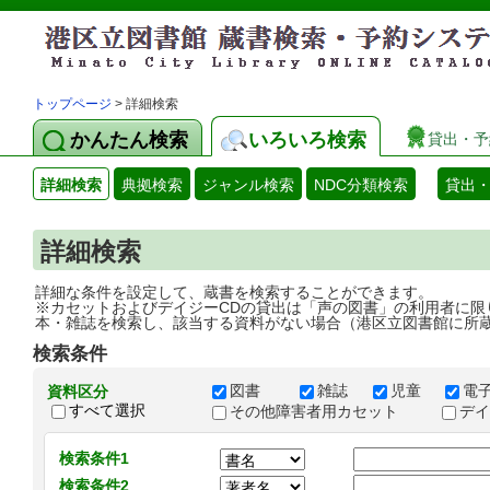
トップページ
> 詳細検索
かんたん検索
いろいろ検索
貸出・予
詳細検索
典拠検索
ジャンル検索
NDC分類検索
貸出
詳細検索
詳細な条件を設定して、蔵書を検索することができます。
※カセットおよびデイジーCDの貸出は「声の図書」の利用者に限
本・雑誌を検索し、該当する資料がない場合（港区立図書館に所
検索条件
図書
雑誌
児童
電
資料区分
すべて選択
その他障害者用カセット
デ
検索条件1
検索条件2