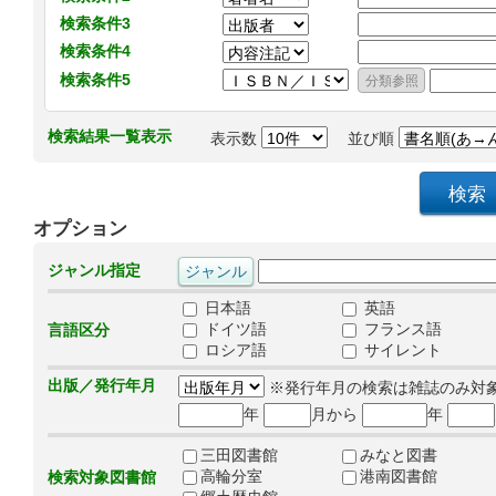
検索条件3
検索条件4
検索条件5
検索結果一覧表示
表示数
並び順
オプション
ジャンル指定
日本語
英語
ドイツ語
フランス語
言語区分
ロシア語
サイレント
出版／発行年月
※発行年月の検索は雑誌のみ対
年
月から
年
三田図書館
みなと図書
高輪分室
港南図書館
検索対象図書館