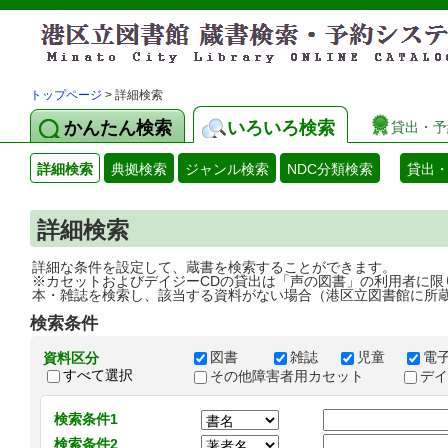
トップページ
> 詳細検索
かんたん検索
いろいろ検索
貸出・予
詳細検索
典拠検索
ジャンル検索
NDC分類検索
貸出
詳細検索
詳細な条件を設定して、蔵書を検索することができます。
※カセットおよびデイジーCDの貸出は「声の図書」の利用者に限
本・雑誌を検索し、該当する資料がない場合（港区立図書館に所
検索条件
図書
雑誌
児童
電
資料区分
すべて選択
その他障害者用カセット
デ
検索条件1
検索条件2