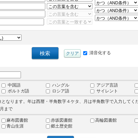
清音化する
中国語
ハングル
アジア言語
ポルトガ語
ロシア語
サイレント
象となります。年は西暦・半角数字４ケタ、月は半角数字で入力してく
月まで
麻布図書館
赤坂図書館
高輪図書館
青山生涯
郷土歴史館