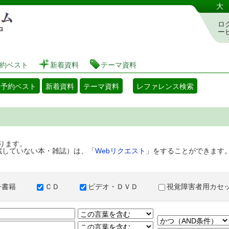
港区立図書館 蔵書検索・予約システム
大
ロ
ー
約ベスト
新着資料
テーマ資料
・予約ベスト
新着資料
テーマ資料
レファレンス検索
ります。
蔵していない本・雑誌）は、「
Webリクエスト
」をすることができます
子書籍
ＣＤ
ビデオ・ＤＶＤ
視覚障害者用カ