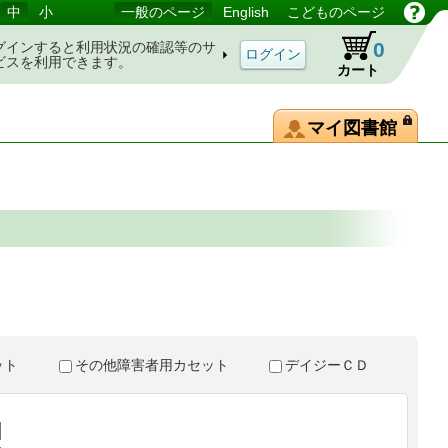
中
小
一般のページ
English
こどものページ
0
グインすると利用状況の確認等のサ
ビスを利用できます。
カート
マイ図書館
。
セット
その他障害者用カセット
デイジーＣＤ