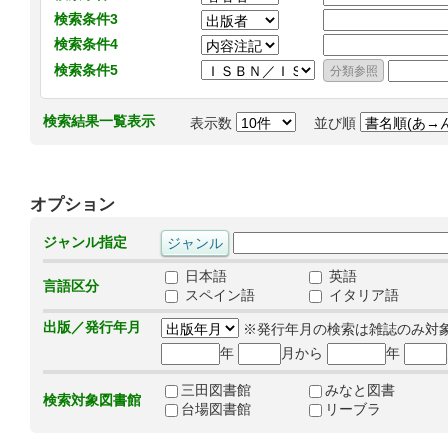
検索条件3
検索条件4
検索条件5
検索結果一覧表示
表示数
並び順
オプション
ジャンル指定
日本語
英語
言語区分
スペイン語
イタリア語
出版／発行年月
※発行年月の検索は雑誌のみ対
年
月から
年
三田図書館
みなと図書
検索対象図書館
台場図書館
リーブラ