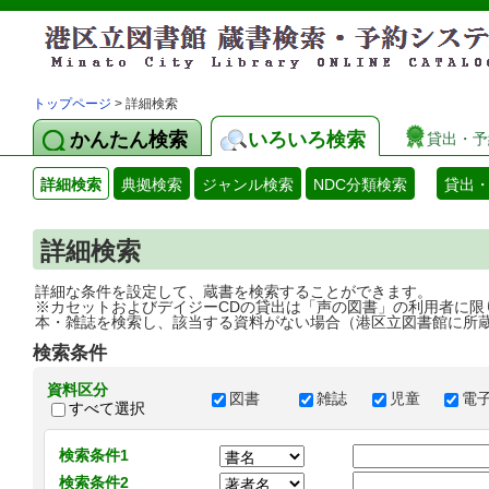
トップページ
> 詳細検索
かんたん検索
いろいろ検索
貸出・予
詳細検索
典拠検索
ジャンル検索
NDC分類検索
貸出
詳細検索
詳細な条件を設定して、蔵書を検索することができます。
※カセットおよびデイジーCDの貸出は「声の図書」の利用者に限
本・雑誌を検索し、該当する資料がない場合（港区立図書館に所
検索条件
資料区分
図書
雑誌
児童
電
すべて選択
検索条件1
検索条件2