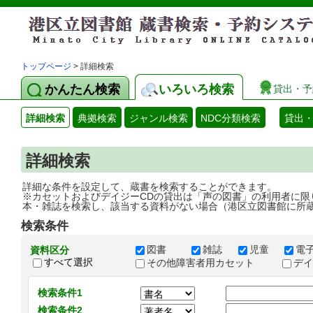
トップページ
> 詳細検索
かんたん検索
いろいろ検索
貸出・予
詳細検索
典拠検索
ジャンル検索
NDC分類検索
貸出
詳細検索
詳細な条件を設定して、蔵書を検索することができます。
※カセットおよびデイジーCDの貸出は「声の図書」の利用者に限
本・雑誌を検索し、該当する資料がない場合（港区立図書館に所
検索条件
図書
雑誌
児童
電
資料区分
すべて選択
その他障害者用カセット
デ
検索条件1
検索条件2