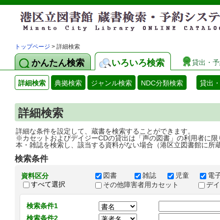
トップページ
> 詳細検索
かんたん検索
いろいろ検索
貸出・予
詳細検索
典拠検索
ジャンル検索
NDC分類検索
貸出
詳細検索
詳細な条件を設定して、蔵書を検索することができます。
※カセットおよびデイジーCDの貸出は「声の図書」の利用者に限
本・雑誌を検索し、該当する資料がない場合（港区立図書館に所
検索条件
図書
雑誌
児童
電
資料区分
すべて選択
その他障害者用カセット
デ
検索条件1
検索条件2