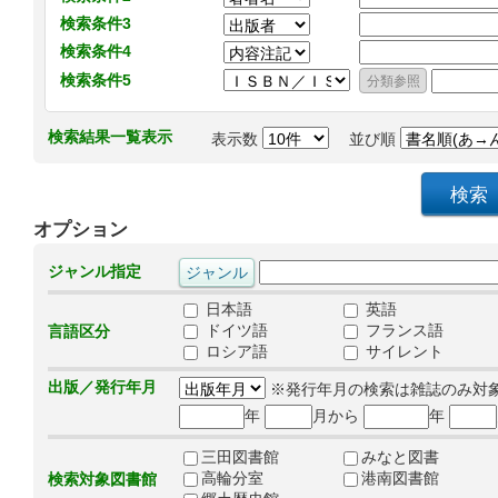
検索条件3
検索条件4
検索条件5
検索結果一覧表示
表示数
並び順
オプション
ジャンル指定
日本語
英語
ドイツ語
フランス語
言語区分
ロシア語
サイレント
出版／発行年月
※発行年月の検索は雑誌のみ対
年
月から
年
三田図書館
みなと図書
高輪分室
港南図書館
検索対象図書館