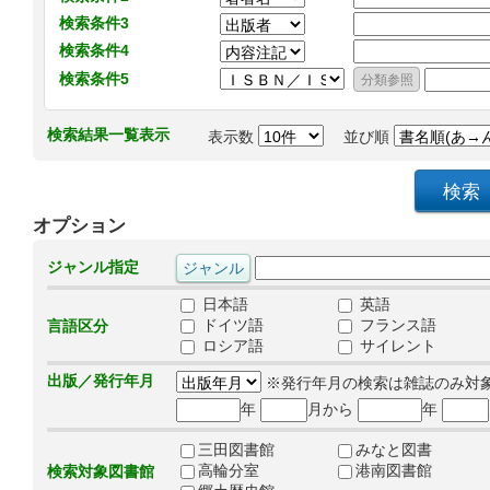
検索条件3
検索条件4
検索条件5
検索結果一覧表示
表示数
並び順
オプション
ジャンル指定
日本語
英語
ドイツ語
フランス語
言語区分
ロシア語
サイレント
出版／発行年月
※発行年月の検索は雑誌のみ対
年
月から
年
三田図書館
みなと図書
高輪分室
港南図書館
検索対象図書館