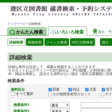
トップページ
> 詳細検索
かんたん検索
いろいろ検索
貸出・予
詳細検索
典拠検索
ジャンル検索
NDC分類検索
貸出
詳細検索
詳細な条件を設定して、蔵書を検索することができます。
※カセットおよびデイジーCDの貸出は「声の図書」の利用者に限
本・雑誌を検索し、該当する資料がない場合（港区立図書館に所
検索条件
図書
雑誌
児童
電
資料区分
すべて選択
その他障害者用カセット
デ
検索条件1
検索条件2