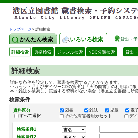
トップページ
> 詳細検索
かんたん検索
いろいろ検索
貸出・予
詳細検索
典拠検索
ジャンル検索
NDC分類検索
貸出
詳細検索
詳細な条件を設定して、蔵書を検索することができます。
※カセットおよびデイジーCDの貸出は「声の図書」の利用者に限
本・雑誌を検索し、該当する資料がない場合（港区立図書館に所
検索条件
図書
雑誌
児童
電
資料区分
すべて選択
その他障害者用カセット
デ
検索条件1
検索条件2