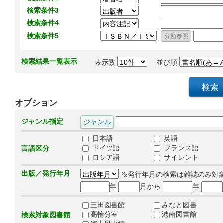
検索条件3
検索条件4
検索条件5
検索結果一覧表示
表示数
並び順
オプション
ジャンル指定
日本語
英語
ドイツ語
フランス語
言語区分
ロシア語
サイレント
出版／発行年月
※発行年月の検索は雑誌のみ対
年
月から
年
三田図書館
みなと図書
高輪分室
港南図書館
検索対象図書館