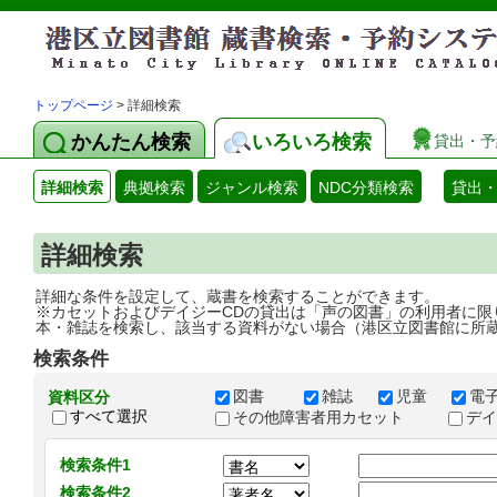
トップページ
> 詳細検索
かんたん検索
いろいろ検索
貸出・予
詳細検索
典拠検索
ジャンル検索
NDC分類検索
貸出
詳細検索
詳細な条件を設定して、蔵書を検索することができます。
※カセットおよびデイジーCDの貸出は「声の図書」の利用者に限
本・雑誌を検索し、該当する資料がない場合（港区立図書館に所
検索条件
図書
雑誌
児童
電
資料区分
すべて選択
その他障害者用カセット
デ
検索条件1
検索条件2