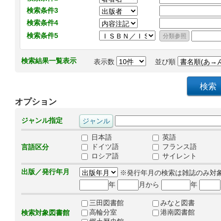
検索条件3
検索条件4
検索条件5
検索結果一覧表示
表示数
並び順
オプション
ジャンル指定
日本語
英語
ドイツ語
フランス語
言語区分
ロシア語
サイレント
出版／発行年月
※発行年月の検索は雑誌のみ対
年
月から
年
三田図書館
みなと図書
高輪分室
港南図書館
検索対象図書館