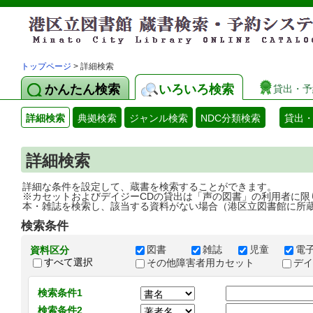
トップページ
> 詳細検索
かんたん検索
いろいろ検索
貸出・予
詳細検索
典拠検索
ジャンル検索
NDC分類検索
貸出
詳細検索
詳細な条件を設定して、蔵書を検索することができます。
※カセットおよびデイジーCDの貸出は「声の図書」の利用者に限
本・雑誌を検索し、該当する資料がない場合（港区立図書館に所
検索条件
図書
雑誌
児童
電
資料区分
すべて選択
その他障害者用カセット
デ
検索条件1
検索条件2