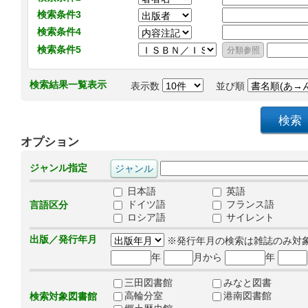
検索条件3
検索条件4
検索条件5
検索結果一覧表示
表示数
並び順
オプション
ジャンル指定
日本語
英語
ドイツ語
フランス語
言語区分
ロシア語
サイレント
出版／発行年月
※発行年月の検索は雑誌のみ対
年
月から
年
三田図書館
みなと図書
高輪分室
港南図書館
検索対象図書館