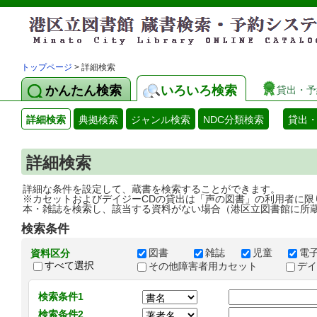
トップページ
> 詳細検索
かんたん検索
いろいろ検索
貸出・予
詳細検索
典拠検索
ジャンル検索
NDC分類検索
貸出
詳細検索
詳細な条件を設定して、蔵書を検索することができます。
※カセットおよびデイジーCDの貸出は「声の図書」の利用者に限
本・雑誌を検索し、該当する資料がない場合（港区立図書館に所
検索条件
図書
雑誌
児童
電
資料区分
すべて選択
その他障害者用カセット
デ
検索条件1
検索条件2