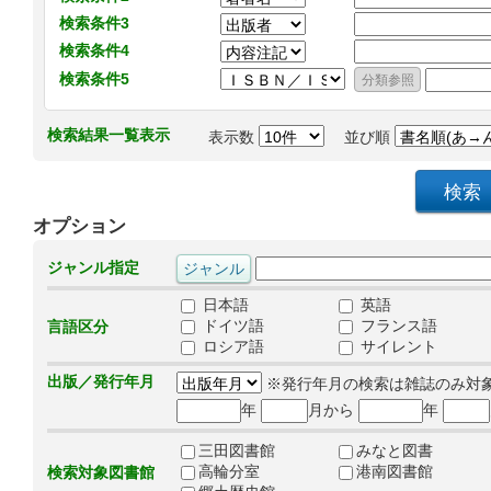
検索条件3
検索条件4
検索条件5
検索結果一覧表示
表示数
並び順
オプション
ジャンル指定
日本語
英語
ドイツ語
フランス語
言語区分
ロシア語
サイレント
出版／発行年月
※発行年月の検索は雑誌のみ対
年
月から
年
三田図書館
みなと図書
高輪分室
港南図書館
検索対象図書館