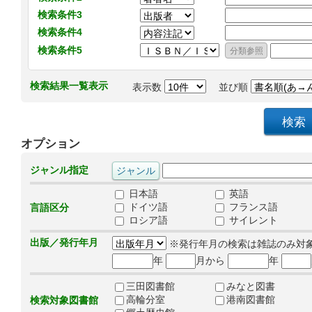
検索条件3
検索条件4
検索条件5
検索結果一覧表示
表示数
並び順
オプション
ジャンル指定
日本語
英語
ドイツ語
フランス語
言語区分
ロシア語
サイレント
出版／発行年月
※発行年月の検索は雑誌のみ対
年
月から
年
三田図書館
みなと図書
高輪分室
港南図書館
検索対象図書館