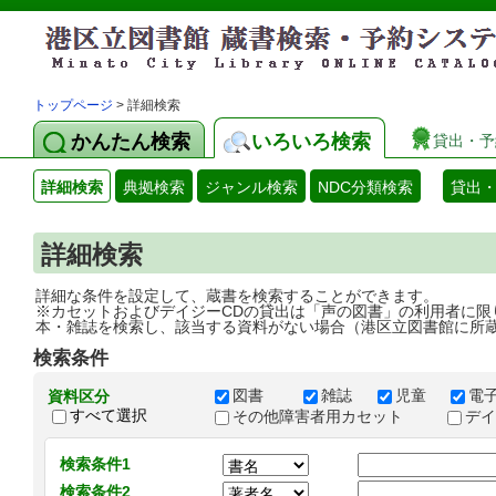
トップページ
> 詳細検索
かんたん検索
いろいろ検索
貸出・予
詳細検索
典拠検索
ジャンル検索
NDC分類検索
貸出
詳細検索
詳細な条件を設定して、蔵書を検索することができます。
※カセットおよびデイジーCDの貸出は「声の図書」の利用者に限
本・雑誌を検索し、該当する資料がない場合（港区立図書館に所
検索条件
図書
雑誌
児童
電
資料区分
すべて選択
その他障害者用カセット
デ
検索条件1
検索条件2