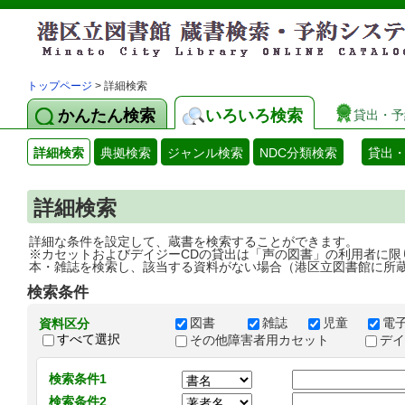
トップページ
> 詳細検索
かんたん検索
いろいろ検索
貸出・予
詳細検索
典拠検索
ジャンル検索
NDC分類検索
貸出
詳細検索
詳細な条件を設定して、蔵書を検索することができます。
※カセットおよびデイジーCDの貸出は「声の図書」の利用者に限
本・雑誌を検索し、該当する資料がない場合（港区立図書館に所
検索条件
図書
雑誌
児童
電
資料区分
すべて選択
その他障害者用カセット
デ
検索条件1
検索条件2