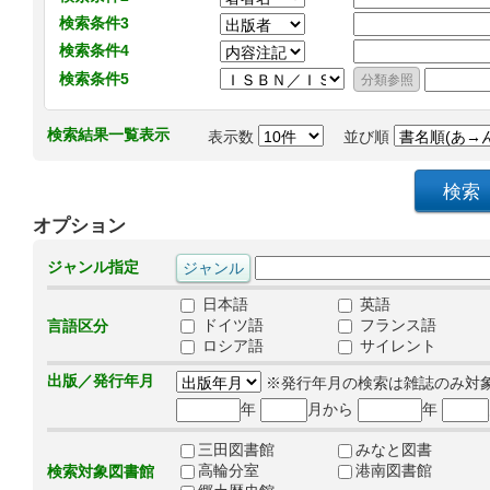
検索条件3
検索条件4
検索条件5
検索結果一覧表示
表示数
並び順
オプション
ジャンル指定
日本語
英語
ドイツ語
フランス語
言語区分
ロシア語
サイレント
出版／発行年月
※発行年月の検索は雑誌のみ対
年
月から
年
三田図書館
みなと図書
高輪分室
港南図書館
検索対象図書館