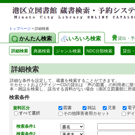
トップページ
> 詳細検索
かんたん検索
いろいろ検索
貸出・予
詳細検索
典拠検索
ジャンル検索
NDC分類検索
貸出
詳細検索
詳細な条件を設定して、蔵書を検索することができます。
※カセットおよびデイジーCDの貸出は「声の図書」の利用者に限
本・雑誌を検索し、該当する資料がない場合（港区立図書館に所
検索条件
図書
雑誌
児童
電
資料区分
すべて選択
その他障害者用カセット
デ
検索条件1
検索条件2