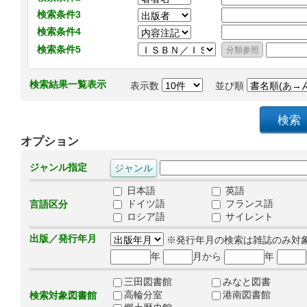
検索条件3
検索条件4
検索条件5
検索結果一覧表示
表示数
並び順
オプション
ジャンル指定
日本語
英語
ドイツ語
フランス語
言語区分
ロシア語
サイレント
出版／発行年月
※発行年月の検索は雑誌のみ対
年
月から
年
三田図書館
みなと図書
高輪分室
港南図書館
検索対象図書館