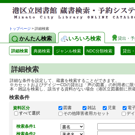
トップページ
> 詳細検索
かんたん検索
いろいろ検索
貸出・予
詳細検索
典拠検索
ジャンル検索
NDC分類検索
貸出
詳細検索
詳細な条件を設定して、蔵書を検索することができます。
※カセットおよびデイジーCDの貸出は「声の図書」の利用者に限
本・雑誌を検索し、該当する資料がない場合（港区立図書館に所
検索条件
図書
雑誌
児童
電
資料区分
すべて選択
その他障害者用カセット
デ
検索条件1
検索条件2