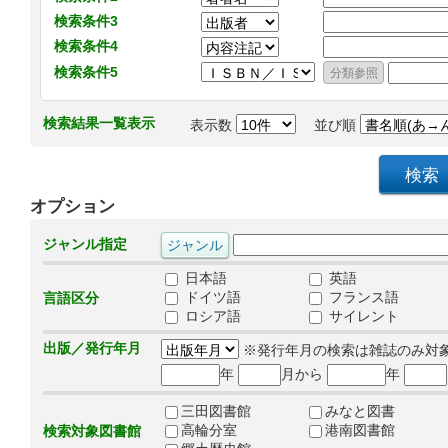
検索条件3
検索条件4
検索条件5
検索結果一覧表示
表示数
並び順
オプション
ジャンル指定
日本語
英語
ドイツ語
フランス語
言語区分
ロシア語
サイレント
出版／発行年月
※発行年月の検索は雑誌のみ対
年
月から
年
三田図書館
みなと図書
高輪分室
港南図書館
検索対象図書館