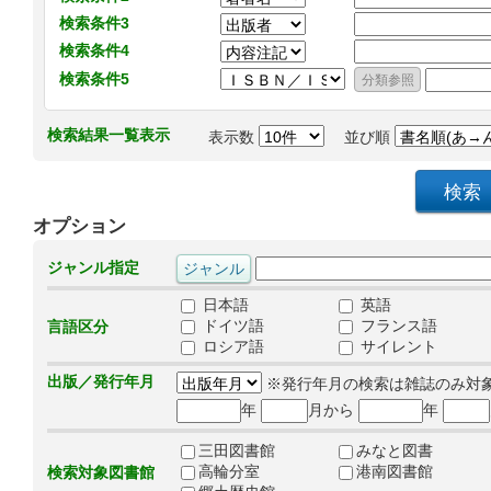
検索条件3
検索条件4
検索条件5
検索結果一覧表示
表示数
並び順
オプション
ジャンル指定
日本語
英語
ドイツ語
フランス語
言語区分
ロシア語
サイレント
出版／発行年月
※発行年月の検索は雑誌のみ対
年
月から
年
三田図書館
みなと図書
高輪分室
港南図書館
検索対象図書館