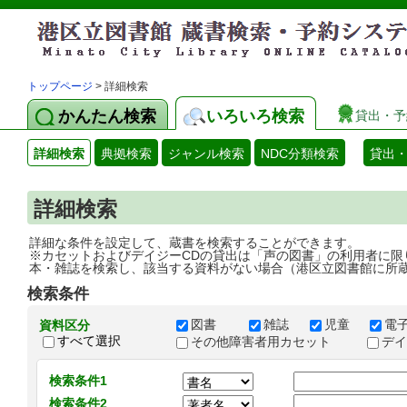
トップページ
> 詳細検索
かんたん検索
いろいろ検索
貸出・予
詳細検索
典拠検索
ジャンル検索
NDC分類検索
貸出
詳細検索
詳細な条件を設定して、蔵書を検索することができます。
※カセットおよびデイジーCDの貸出は「声の図書」の利用者に限
本・雑誌を検索し、該当する資料がない場合（港区立図書館に所
検索条件
図書
雑誌
児童
電
資料区分
すべて選択
その他障害者用カセット
デ
検索条件1
検索条件2