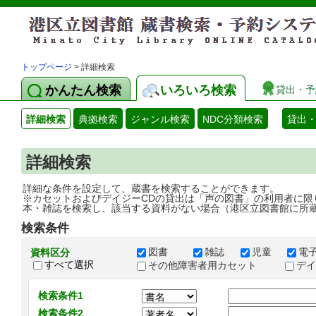
トップページ
> 詳細検索
かんたん検索
いろいろ検索
貸出・予
詳細検索
典拠検索
ジャンル検索
NDC分類検索
貸出
詳細検索
詳細な条件を設定して、蔵書を検索することができます。
※カセットおよびデイジーCDの貸出は「声の図書」の利用者に限
本・雑誌を検索し、該当する資料がない場合（港区立図書館に所
検索条件
図書
雑誌
児童
電
資料区分
すべて選択
その他障害者用カセット
デ
検索条件1
検索条件2