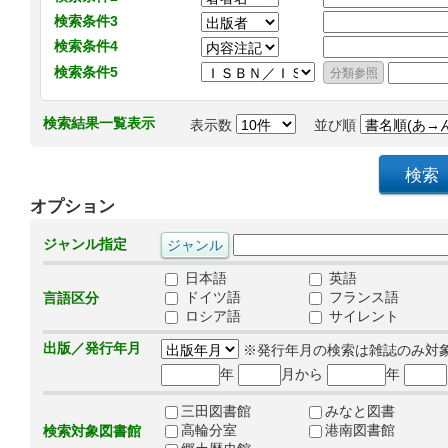
検索条件3
検索条件4
検索条件5
検索結果一覧表示
表示数
並び順
オプション
ジャンル指定
日本語
英語
ドイツ語
フランス語
言語区分
ロシア語
サイレント
出版／発行年月
※発行年月の検索は雑誌のみ対
年
月から
年
三田図書館
みなと図書
高輪分室
港南図書館
検索対象図書館