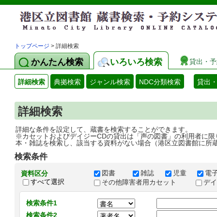
トップページ
> 詳細検索
かんたん検索
いろいろ検索
貸出・予
詳細検索
典拠検索
ジャンル検索
NDC分類検索
貸出
詳細検索
詳細な条件を設定して、蔵書を検索することができます。
※カセットおよびデイジーCDの貸出は「声の図書」の利用者に限
本・雑誌を検索し、該当する資料がない場合（港区立図書館に所
検索条件
図書
雑誌
児童
電
資料区分
すべて選択
その他障害者用カセット
デ
検索条件1
検索条件2