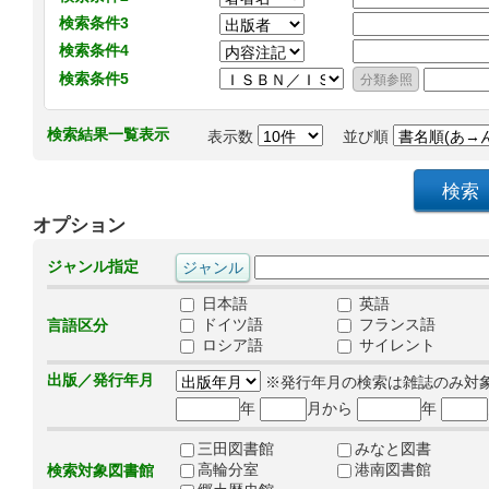
検索条件3
検索条件4
検索条件5
検索結果一覧表示
表示数
並び順
オプション
ジャンル指定
日本語
英語
ドイツ語
フランス語
言語区分
ロシア語
サイレント
出版／発行年月
※発行年月の検索は雑誌のみ対
年
月から
年
三田図書館
みなと図書
高輪分室
港南図書館
検索対象図書館