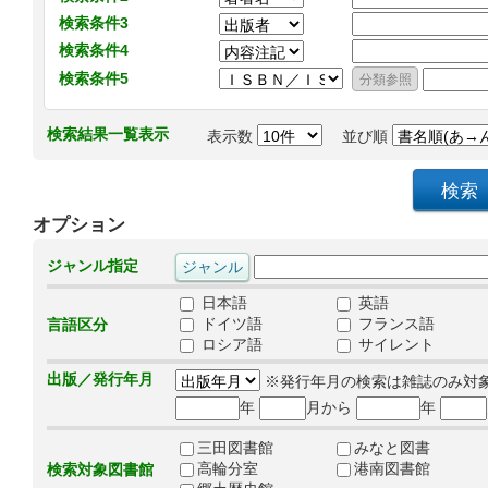
検索条件3
検索条件4
検索条件5
検索結果一覧表示
表示数
並び順
オプション
ジャンル指定
日本語
英語
ドイツ語
フランス語
言語区分
ロシア語
サイレント
出版／発行年月
※発行年月の検索は雑誌のみ対
年
月から
年
三田図書館
みなと図書
高輪分室
港南図書館
検索対象図書館