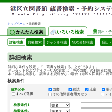
トップページ
> 詳細検索
かんたん検索
いろいろ検索
貸出・予
詳細検索
典拠検索
ジャンル検索
NDC分類検索
貸出
詳細検索
詳細な条件を設定して、蔵書を検索することができます。
※カセットおよびデイジーCDの貸出は「声の図書」の利用者に限
本・雑誌を検索し、該当する資料がない場合（港区立図書館に所
検索条件
図書
雑誌
児童
電
資料区分
すべて選択
その他障害者用カセット
デ
検索条件1
検索条件2