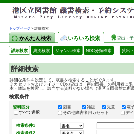
トップページ
> 詳細検索
かんたん検索
いろいろ検索
貸出・予
詳細検索
典拠検索
ジャンル検索
NDC分類検索
貸出
詳細検索
詳細な条件を設定して、蔵書を検索することができます。
※カセットおよびデイジーCDの貸出は「声の図書」の利用者に限
本・雑誌を検索し、該当する資料がない場合（港区立図書館に所
検索条件
図書
雑誌
児童
電
資料区分
すべて選択
その他障害者用カセット
デ
検索条件1
検索条件2