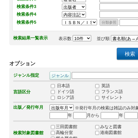
検索条件3
検索条件4
検索条件5
検索結果一覧表示
表示数
並び順
オプション
ジャンル指定
日本語
英語
ドイツ語
フランス語
言語区分
ロシア語
サイレント
出版／発行年月
※発行年月の検索は雑誌のみ対
年
月から
年
三田図書館
みなと図書
高輪分室
港南図書館
検索対象図書館