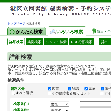
トップページ
> 詳細検索
かんたん検索
いろいろ検索
貸出・予
詳細検索
典拠検索
ジャンル検索
NDC分類検索
貸出
詳細検索
詳細な条件を設定して、蔵書を検索することができます。
※カセットおよびデイジーCDの貸出は「声の図書」の利用者に限
本・雑誌を検索し、該当する資料がない場合（港区立図書館に所
検索条件
図書
雑誌
児童
電
資料区分
すべて選択
その他障害者用カセット
デ
検索条件1
検索条件2