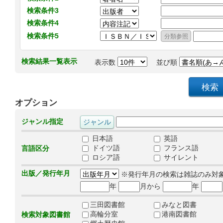
検索条件3
検索条件4
検索条件5
検索結果一覧表示
表示数
並び順
オプション
ジャンル指定
日本語
英語
ドイツ語
フランス語
言語区分
ロシア語
サイレント
出版／発行年月
※発行年月の検索は雑誌のみ対
年
月から
年
三田図書館
みなと図書
高輪分室
港南図書館
検索対象図書館