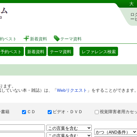
港区立図書館 蔵書検索・予約システム
大
ロ
ー
約ベスト
新着資料
テーマ資料
・予約ベスト
新着資料
テーマ資料
レファレンス検索
ります。
蔵していない本・雑誌）は、「
Webリクエスト
」をすることができます
子書籍
ＣＤ
ビデオ・ＤＶＤ
視覚障害者用カ