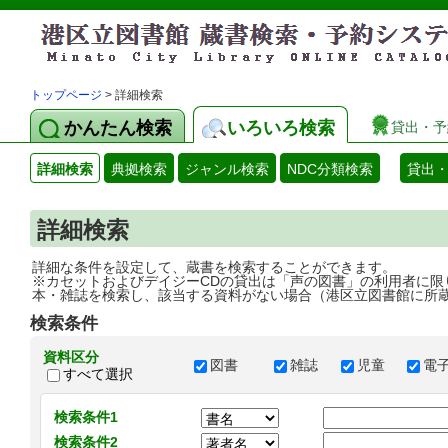
トップページ
> 詳細検索
かんたん検索
いろいろ検索
貸出・予
詳細検索
典拠検索
ジャンル検索
NDC分類検索
貸出
詳細検索
詳細な条件を設定して、蔵書を検索することができます。
※カセットおよびデイジーCDの貸出は「声の図書」の利用者に限
本・雑誌を検索し、該当する資料がない場合（港区立図書館に所
検索条件
資料区分
図書
雑誌
児童
電
すべて選択
検索条件1
検索条件2