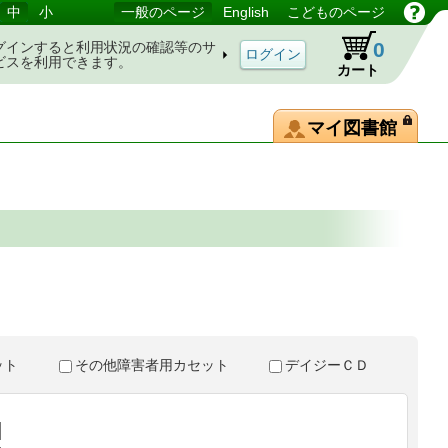
中
小
一般のページ
English
こどものページ
0
グインすると利用状況の確認等のサ
ビスを利用できます。
カート
マイ図書館
。
セット
その他障害者用カセット
デイジーＣＤ