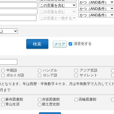
清音化する
中国語
ハングル
アジア言語
ポルトガ語
ロシア語
サイレント
象となります。年は西暦・半角数字４ケタ、月は半角数字で入力してく
月まで
麻布図書館
赤坂図書館
高輪図書館
青山生涯
郷土歴史館