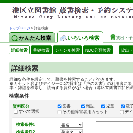
トップページ
> 詳細検索
かんたん検索
いろいろ検索
貸出・予
詳細検索
典拠検索
ジャンル検索
NDC分類検索
貸出
詳細検索
詳細な条件を設定して、蔵書を検索することができます。
※カセットおよびデイジーCDの貸出は「声の図書」の利用者に限
本・雑誌を検索し、該当する資料がない場合（港区立図書館に所
検索条件
図書
雑誌
児童
電
資料区分
すべて選択
その他障害者用カセット
デ
検索条件1
検索条件2