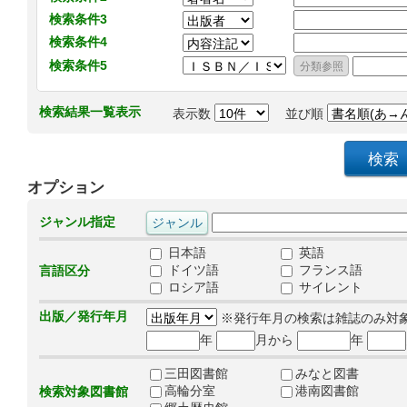
検索条件3
検索条件4
検索条件5
検索結果一覧表示
表示数
並び順
オプション
ジャンル指定
日本語
英語
ドイツ語
フランス語
言語区分
ロシア語
サイレント
出版／発行年月
※発行年月の検索は雑誌のみ対
年
月から
年
三田図書館
みなと図書
高輪分室
港南図書館
検索対象図書館